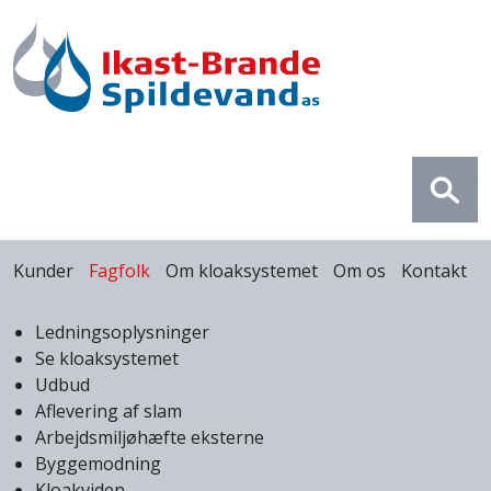
Gå til hovedindhold
Primær navigation
Kunder
Fagfolk
Om kloaksystemet
Om os
Kontakt
Primær navigation
Ledningsoplysninger
Se kloaksystemet
Udbud
Aflevering af slam
Arbejdsmiljøhæfte eksterne
Byggemodning
Kloakviden