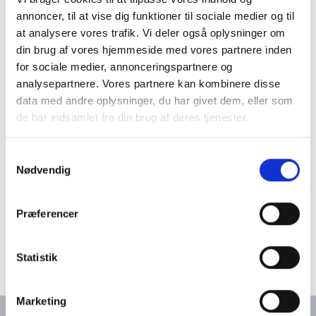
annoncer, til at vise dig funktioner til sociale medier og til
Job
at analysere vores trafik. Vi deler også oplysninger om
din brug af vores hjemmeside med vores partnere inden
Se kloaksystemet
for sociale medier, annonceringspartnere og
analysepartnere. Vores partnere kan kombinere disse
data med andre oplysninger, du har givet dem, eller som
Tømningsordning
de har indsamlet fra din brug af deres tjenester.
Samtykkevalg
Stoppet kloak
Nødvendig
Præferencer
Byggemodning
Statistik
Nyttige links
Marketing