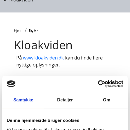
Brødkrumme
Hjem
Fagfolk
Kloakviden
På
www.kloakviden.dk
kan du finde flere
nyttige oplysninger.
Quicklinks
Vagttelefon
Samtykke
Detaljer
Om
Priser
Denne hjemmeside bruger cookies
Vi bruger cookies til at tilpasse vores indhold og