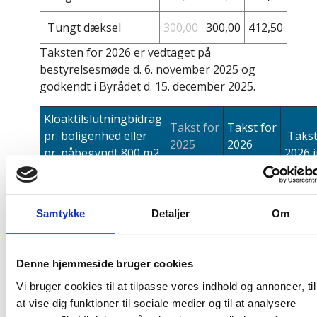
Tungt dæksel
300,00
300,00
412,50
Taksten for 2026 er vedtaget på
bestyrelsesmøde d. 6. november 2025 og
godkendt i Byrådet d. 15. december 2025.
Kloaktilslutningbidrag
Takst for
Takst for
pr. boligenhed eller
Takst
2025
2026
pr. påbegyndt 800 m2
2026
i
ekskl.
ekskl.
grundareal i
moms
moms
moms
erhvervsområder
For afledning med
Samtykke
Detaljer
Om
tilslutningsmulighed
for både spildevand
64.896,20
66.771,70
83.46
Denne hjemmeside bruger cookies
og tag- og
overfladevand
Vi bruger cookies til at tilpasse vores indhold og annoncer, til
at vise dig funktioner til sociale medier og til at analysere
For afledning uden