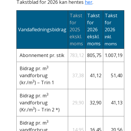
Takstblad for 2026 kan hentes
her
.
Takst
Takst
Takst
for
for
for
Vandafledningsbidrag
2025
2026
2026
ekskl.
ekskl.
inkl.
moms
moms
moms
Abonnement pr. stik
783,12
805,75
1.007,19
3
Bidrag pr. m
vandforbrug
37,38
41,12
51,40
3
(kr./m
) – Trin 1
3
Bidrag pr. m
vandforbrug
29,90
32,90
41,13
3
(Kr./m
) – Trin 2 *)
3
Bidrag pr. m
vandforbrug
14,95
16,45
20,56