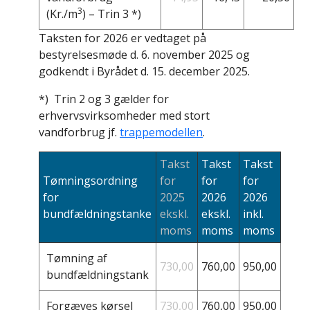
3
(Kr./m
) – Trin 3 *)
Taksten for 2026 er vedtaget på
bestyrelsesmøde d. 6. november 2025 og
godkendt i Byrådet d. 15. december 2025.
*) Trin 2 og 3 gælder for
erhvervsvirksomheder med stort
vandforbrug jf.
trappemodellen
.
Takst
Takst
Takst
Tømningsordning
for
for
for
for
2025
2026
2026
bundfældningstanke
ekskl.
ekskl.
inkl.
moms
moms
moms
Tømning af
730,00
760,00
950,00
bundfældningstank
Forgæves kørsel
730,00
760,00
950,00