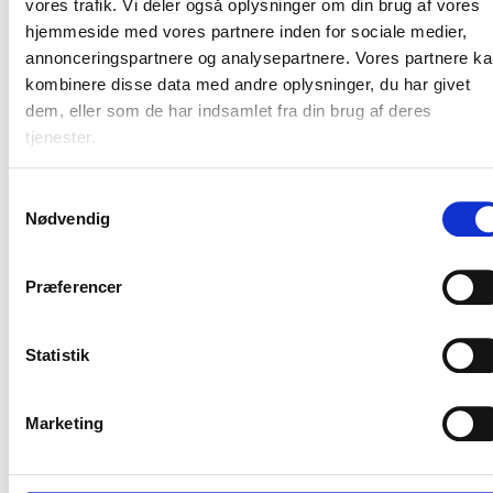
vores trafik. Vi deler også oplysninger om din brug af vores
tilslutningsmulighed
hjemmeside med vores partnere inden for sociale medier,
38.937,72
40.063,02
50.07
for tag- og
annonceringspartnere og analysepartnere. Vores partnere k
overfladevand.
kombinere disse data med andre oplysninger, du har givet
dem, eller som de har indsamlet fra din brug af deres
Taksterne er jf. betalingsloven reguleret
tjenester.
efter den af Vandsektortilsynet senest
fastsatte pristalskorrektion for
spildevandsforsyningsselskaber.
Samtykkevalg
Nødvendig
Særbidrag
Ved afledning af særligt forurenet
Præferencer
spildevand skal der betales særbidrag. De
endelige priser kan først beregnes efter
Statistik
regnskabsårets udløb.
Særbidrag udløses når stofkoncentrationer
Marketing
overskrider en fastsat grænse. Nedenfor er
vist grænser for stofkoncentration og
priserne for 2025.