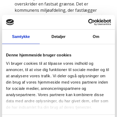
overskrider en fastsat grænse. Det er
kommunens miljøafdeling, der fastlægger
grænserne og bestemmer hvor ofte der skal
måles. En virksomhed skal selv dokumentere
stofkoncentrationerne ved målinger
foretaget af en uvildig instans.
Samtykke
Detaljer
Om
Reglerne om særbidrag på særligt forurenet
spildevand trådte i kraft den 1. januar 2015.
Denne hjemmeside bruger cookies
Vi bruger cookies til at tilpasse vores indhold og
Se priserne
her
.
annoncer, til at vise dig funktioner til sociale medier og til
at analysere vores trafik. Vi deler også oplysninger om
din brug af vores hjemmeside med vores partnere inden
for sociale medier, annonceringspartnere og
Quicklinks
analysepartnere. Vores partnere kan kombinere disse
Vagttelefon
data med andre oplysninger, du har givet dem, eller som
de har indsamlet fra din brug af deres tjenester.
Priser