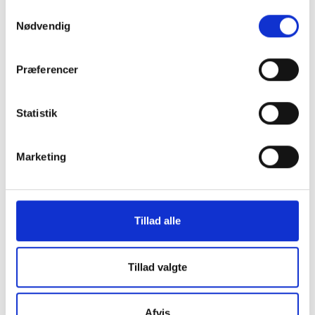
Samtykkevalg
Nødvendig
Job
Præferencer
Se kloaksystemet
Statistik
Tømningsordning
Marketing
Stoppet kloak
Tillad alle
Byggemodning
Tillad valgte
Nyttige links
Afvis